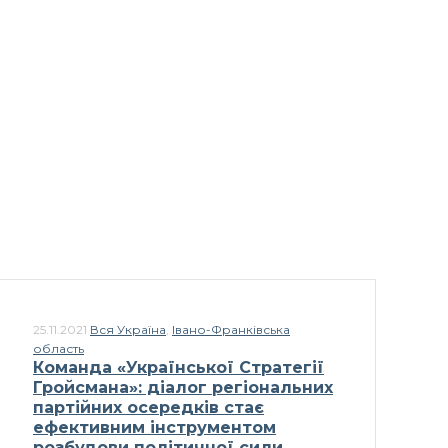
25.11.2021
Вся Україна
,
Івано-Франківська
область
Команда «Української Стратегії
Гройсмана»: діалог регіональних
партійних осередків стає
ефективним інструментом
розбудови політичної сили