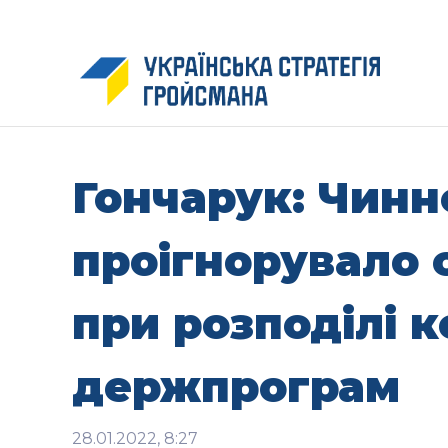
Гончарук: Чинн
проігнорувало 
при розподілі 
держпрограм
28.01.2022, 8:27