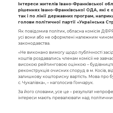
Інтереси жителів Івано-Франківської обл
рішеннях Івано-Франківської ОДА, які є 
так і по лінії державних програм, напри
голови політичної партії «Українська Ст
Як повідомив політик, обласна комісія ДФР
усі вони або не оформлені належним чином,
законодавства.
«Не виконано вимогу щодо публічності засід
коштів роздавались членам комісії не завчас
високою рейтинговою оцінкою – будівництво
реконструкція очисних споруд в м. Косів, від
залишкову кошторисну вартість. Мова про бу
с. Чукалівка», – наголосив Гончарук.
За його словами, усе це – результат непро
інтереси мають превалювати над політични