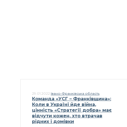
29.01.2022
Івано-Франківська область
Команда «УСГ – Франківщина»:
Коли в Україні йде війна,
цінність «Стратегії добра» має
відчути кожен, хто втрачав
рідних і домівки