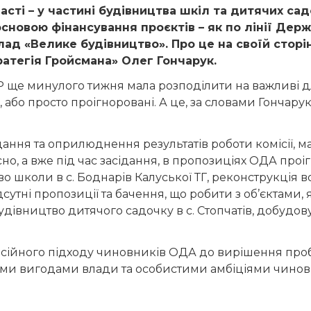
асті – у частині будівництва шкіл та дитячих са
основою фінансування проєктів – як по лінії Дер
клад «Велике будівництво». Про це на своїй сторі
ратегія Гройсмана» Олег Гончарук.
Р ще минулого тижня мала розподілити на важливі дл
 або просто проігноровані. А це, за словами Гончар
ання та оприлюднення результатів роботи комісії, м
но, а вже під час засідання, в пропозиціях ОДА проіг
 школи в с. Боднарів Калуської ТГ, реконструкція 
сутні пропозиції та бачення, що робити з об’єктами, 
дівництво дитячого садочку в с. Стопчатів, добудов
фесійного підходу чиновників ОДА до вирішення проб
ми вигодами влади та особистими амбіціями чиновн