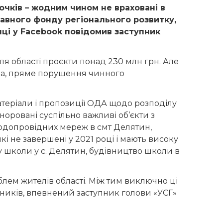
дочків – жодним чином не враховані в
жавного фонду регіонального розвитку,
нці у Facebook повідомив заступник
я області проєкти понад 230 млн грн. Але
ука, пряме порушення чинного
атеріали і пропозиції ОДА щодо розподілу
норовані суспільно важливі об’єкти з
водопровідних мереж в смт Делятин,
які не завершені у 2021 році і мають високу
у школи у с. Делятин, будівництво школи в
лем жителів області. Між тим виключно ці
иків, впевнений заступник голови «УСГ»