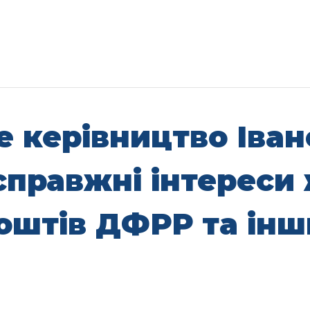
е керівництво Іва
справжні інтереси 
коштів ДФРР та ін