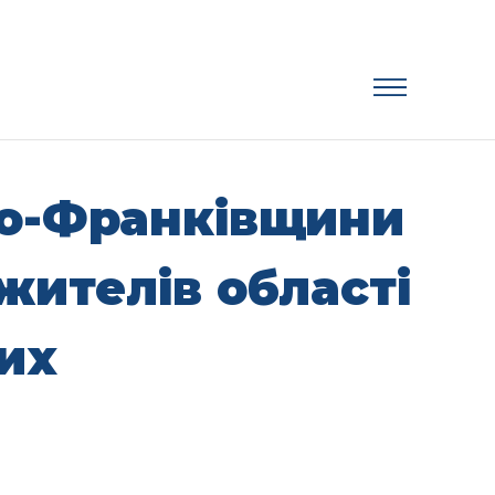
но-Франківщини
жителів області
ших