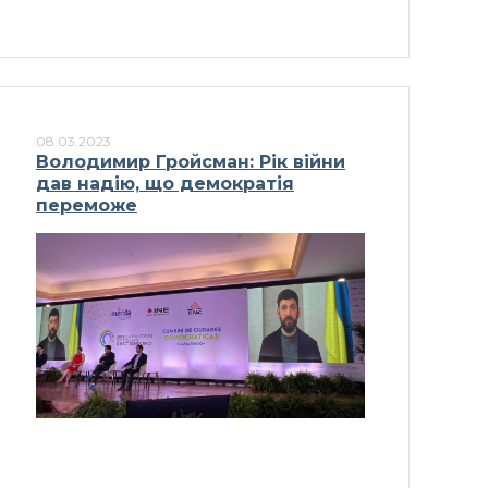
08.03.2023
Володимир Гройсман: Рік війни
дав надію, що демократія
переможе