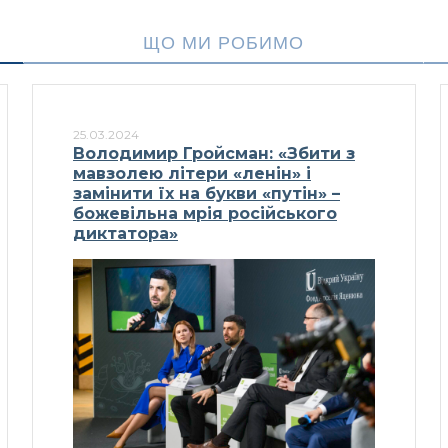
ЩО МИ РОБИМО
25.03.2024
Володимир Гройсман: «Збити з
мавзолею літери «ленін» і
замінити їх на букви «путін» –
божевільна мрія російського
диктатора»