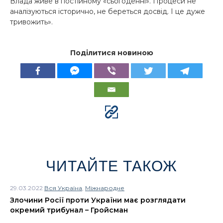
Влада живе в постійному «сьогоденні». Процеси не
аналізуються історично, не береться досвід. І це дуже
тривожить».
Поділитися новиною
ЧИТАЙТЕ ТАКОЖ
29.03.2022
Вся Україна
,
Міжнародне
Злочини Росії проти України має розглядати
окремий трибунал – Гройсман