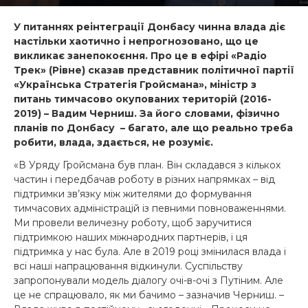
У питаннях реінтеграції Донбасу чинна влада діє
настільки хаотично і непрогнозовано, що це
викликає занепокоєння. Про це в ефірі «Радіо
Трек» (Рівне) сказав представник політичної партії
«Українська Стратегія Гройсмана», міністр з
питань тимчасово окупованих територій (2016-
2019) – Вадим Черниш. За його словами, фізично
планів по Донбасу – багато, але що реально треба
робити, влада, здається, не розуміє.
«В Уряду Гройсмана був план. Він складався з кількох
частин і передбачав роботу в різних напрямках – від
підтримки зв’язку між жителями до формування
тимчасових адміністрацій із певними повноваженнями.
Ми провели величезну роботу, щоб заручитися
підтримкою наших міжнародних партнерів, і ця
підтримка у нас була. Але в 2019 році змінилася влада і
всі наші напрацювання відкинули. Суспільству
запропонували модель діалогу очі-в-очі з Путіним. Але
це не спрацювало, як ми бачимо – зазначив Черниш. –