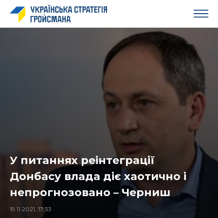
У питаннях реінтеграції
Донбасу влада діє хаотично і
непрогнозовано – Черниш
19.11.2021, 17:33