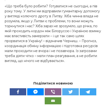
«Що треба було робити? Готуватися не сьогодні, а пів
року тому. У липні ми відправили гуманітарну допомогу
у вигляді колючого дроту в Литву. Хіба чинна влада не
розуміла, якщо у Литви є проблеми, то вони можуть
торкнутися і нас? Хіба зараз не зрозуміло, що річка, по
якій проходить кордон між Білоруссю і Україною взимку
має властивість замерзати – і це так само шлях
прорватися в Україну! – відзначив Черниш. – Прогноз,
координація обміну інформацією і підготовка ресурсів
мали проходити не вчора і не позавчора. Із загрозами
треба діяти чітко – мати план реагування, а не робити
вигляд, що нічого не відбувається».
Поділитися новиною