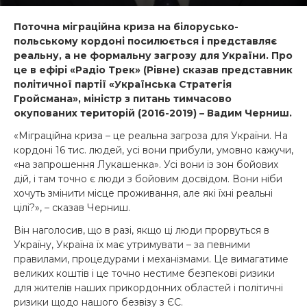
Поточна міграційна криза на білорусько-
польському кордоні посилюється і представляє
реальну, а не формальну загрозу для України. Про
це в ефірі «Радіо Трек» (Рівне) сказав представник
політичної партії «Українська Стратегія
Гройсмана», міністр з питань тимчасово
окупованих територій (2016-2019) – Вадим Черниш.
«Міграційна криза – це реальна загроза для України. На
кордоні 16 тис. людей, усі вони прибули, умовно кажучи,
«на запрошення Лукашенка». Усі вони із зон бойових
дій, і там точно є люди з бойовим досвідом. Вони ніби
хочуть змінити місце проживання, але які їхні реальні
цілі?», – сказав Черниш.
Він наголосив, що в разі, якщо ці люди прорвуться в
Україну, Україна їх має утримувати – за певними
правилами, процедурами і механізмами. Це вимагатиме
великих коштів і це точно нестиме безпекові ризики
для жителів наших прикордонних областей і політичні
ризики щодо нашого безвізу з ЄС.