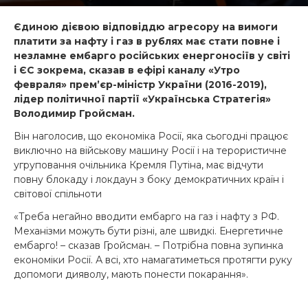
Єдиною дієвою відповіддю агресору на вимоги
платити за нафту і газ в рублях має стати повне і
незламне ембарго російських енергоносіїв у світі
і ЄС зокрема, сказав в ефірі каналу «Утро
февраля» прем’єр-міністр України (2016-2019),
лідер політичної партії «Українська Стратегія»
Володимир Гройсман.
Він наголосив, що економіка Росії, яка сьогодні працює
виключно на військову машину Росії і на терористичне
угруповання очільника Кремля Путіна, має відчути
повну блокаду і локдаун з боку демократичних країн і
світової спільноти
«Треба негайно вводити ембарго на газ і нафту з РФ.
Механізми можуть бути різні, але швидкі. Енергетичне
ембарго! – сказав Гройсман. – Потрібна повна зупинка
економіки Росії. А всі, хто намагатиметься протягти руку
допомоги дияволу, мають понести покарання».