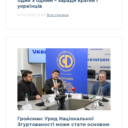
один з одним – заради країни і
українців
12.02.2022, 12:43
Вся Україна
Гройсман: Уряд Національної
Згуртованості може стати основою