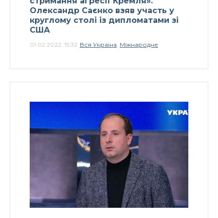
стримання агресії Кремля».
Олександр Саєнко взяв участь у
круглому столі із дипломатами зі
США
01.02.2022, 15:32
Вся Україна
,
Міжнародне