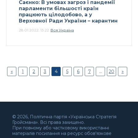
Саєнко: В умовах загроз і пандемії
парламенти більшості країн
працюють цілодобово, а у
Верховної Ради України – карантин
28.01.2022, 13:22
Вся Україна
«
1
2
3
4
5
6
7
…
20
»
© 2026, Політична партія «Українська Стратегія
Гройсмана». Всі права захищено.
При повному або частковому використанні
матеріалів посилання на ресурс обов'язкове